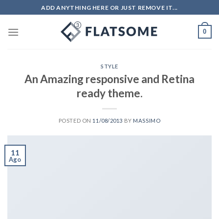
Salta
ADD ANYTHING HERE OR JUST REMOVE IT...
ai
contenuti
0
STYLE
An Amazing responsive and Retina
ready theme.
POSTED ON
11/08/2013
BY
MASSIMO
11
Ago