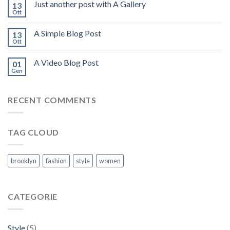
Just another post with A Gallery
13
Ott
A Simple Blog Post
13
Ott
A Video Blog Post
01
Gen
RECENT COMMENTS
TAG CLOUD
brooklyn
fashion
style
women
CATEGORIE
Style
(5)