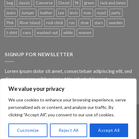
bag
classic
Converse
Diesel
fit
green
Jack and Jones
jeans
Jumper
leather
Lee
levis
man
nypd
party
Pink
River Island
rock chick
run
shoe
stars
sweden
t-shirt
vans
washed-out
white
women
SIGNUP FOR NEWSLETTER
Lorem ipsum dolor sit amet, consectetuer adipiscing elit, sed
diam nonummy nibh euismod tincidunt ut laoreet.
We value your privacy
(insert contact form here)
We use cookies to enhance your browsing experience, serve
personalized ads or content, and analyze our traffic. By
clicking "Accept All", you consent to our use of cookies.
ABOUT
OUR STORES
BLOG
CONTACT
FAQ
Customize
Reject All
Accept All
Copyright 2026 ©
Flatsome Theme