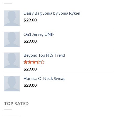
Daisy Bag Sonia by Sonia Rykiel
$
29.00
On1 Jersey UNIF
$
29.00
Beyond Top NLY Trend
Rated
$
29.00
3.50
out
of 5
Harissa O-Neck Sweat
$
29.00
TOP RATED