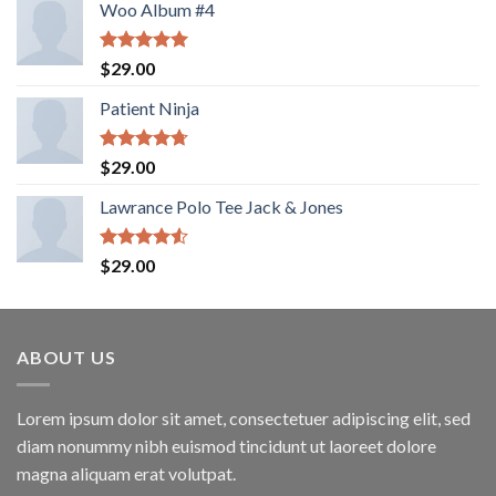
Woo Album #4
Rated
5.00
$
29.00
out of 5
Patient Ninja
Rated
4.67
$
29.00
out of 5
Lawrance Polo Tee Jack & Jones
Rated
$
29.00
4.50
out
of 5
ABOUT US
Lorem ipsum dolor sit amet, consectetuer adipiscing elit, sed
diam nonummy nibh euismod tincidunt ut laoreet dolore
magna aliquam erat volutpat.