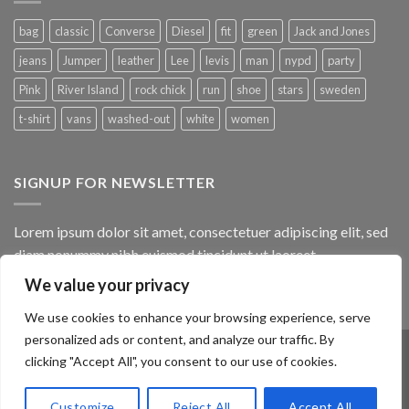
bag
classic
Converse
Diesel
fit
green
Jack and Jones
jeans
Jumper
leather
Lee
levis
man
nypd
party
Pink
River Island
rock chick
run
shoe
stars
sweden
t-shirt
vans
washed-out
white
women
SIGNUP FOR NEWSLETTER
Lorem ipsum dolor sit amet, consectetuer adipiscing elit, sed
diam nonummy nibh euismod tincidunt ut laoreet.
We value your privacy
(insert contact form here)
We use cookies to enhance your browsing experience, serve
personalized ads or content, and analyze our traffic. By
clicking "Accept All", you consent to our use of cookies.
ABOUT
OUR STORES
BLOG
CONTACT
FAQ
Customize
Reject All
Accept All