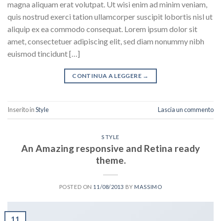
magna aliquam erat volutpat. Ut wisi enim ad minim veniam,
quis nostrud exerci tation ullamcorper suscipit lobortis nisl ut
aliquip ex ea commodo consequat. Lorem ipsum dolor sit
amet, consectetuer adipiscing elit, sed diam nonummy nibh
euismod tincidunt […]
CONTINUA A LEGGERE
→
Inserito in
Style
Lascia un commento
STYLE
An Amazing responsive and Retina ready
theme.
POSTED ON
11/08/2013
BY
MASSIMO
11