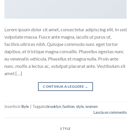
Lorem ipsum dolor sit amet, consectetur adipiscing elit. In sed
vulputate massa. Fusce ante magna, iaculis ut purus ut,
facilisis ultrices nibh. Quisque commodo nunc eget tortor
dapibus, et tristique magna convallis. Phasellus egestas nunc
eu venenatis vehicula. Phasellus et magna nulla. Proin ante
nunc, mollis a lectus ac, volutpat placerat ante. Vestibulum sit
amet […]
CONTINUA A LEGGERE
→
Inserito in
Style
|
Taggato
brooklyn
,
fashion
,
style
,
women
Lascia un commento
STYLE