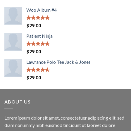
Woo Album #4
Rated
5.00
$
29.00
out of 5
Patient Ninja
Rated
4.67
$
29.00
out of 5
Lawrance Polo Tee Jack & Jones
Rated
$
29.00
4.50
out
of 5
ABOUT US
Lorem ipsum dolor sit amet, consectetuer adipiscing elit, sed
diam nonummy nibh euismod tincidunt ut laoreet dolore