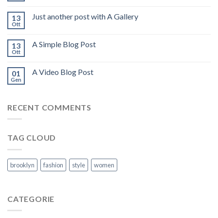
Just another post with A Gallery
13
Ott
A Simple Blog Post
13
Ott
A Video Blog Post
01
Gen
RECENT COMMENTS
TAG CLOUD
brooklyn
fashion
style
women
CATEGORIE