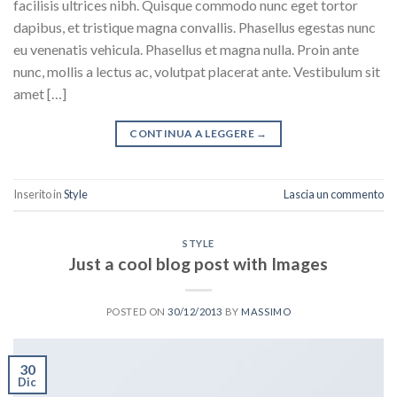
facilisis ultrices nibh. Quisque commodo nunc eget tortor
dapibus, et tristique magna convallis. Phasellus egestas nunc
eu venenatis vehicula. Phasellus et magna nulla. Proin ante
nunc, mollis a lectus ac, volutpat placerat ante. Vestibulum sit
amet […]
CONTINUA A LEGGERE
→
Inserito in
Style
Lascia un commento
STYLE
Just a cool blog post with Images
POSTED ON
30/12/2013
BY
MASSIMO
30
Dic