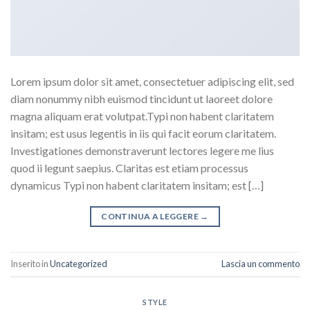
Lorem ipsum dolor sit amet, consectetuer adipiscing elit, sed
diam nonummy nibh euismod tincidunt ut laoreet dolore
magna aliquam erat volutpat.Typi non habent claritatem
insitam; est usus legentis in iis qui facit eorum claritatem.
Investigationes demonstraverunt lectores legere me lius
quod ii legunt saepius. Claritas est etiam processus
dynamicus Typi non habent claritatem insitam; est […]
CONTINUA A LEGGERE
→
Inserito in
Uncategorized
Lascia un commento
STYLE