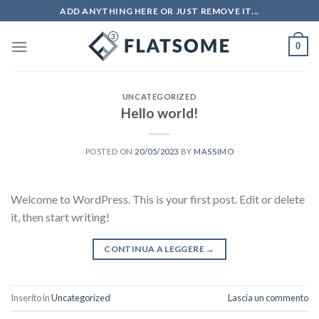
Salta
ADD ANYTHING HERE OR JUST REMOVE IT...
ai
contenuti
0
UNCATEGORIZED
Hello world!
POSTED ON
20/05/2023
BY
MASSIMO
Welcome to WordPress. This is your first post. Edit or delete
it, then start writing!
CONTINUA A LEGGERE
→
Inserito in
Uncategorized
Lascia un commento