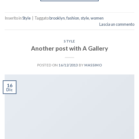
Inserito in
Style
|
Taggato
brooklyn
,
fashion
,
style
,
women
Lascia un commento
STYLE
Another post with A Gallery
POSTED ON
16/12/2013
BY
MASSIMO
16
Dic