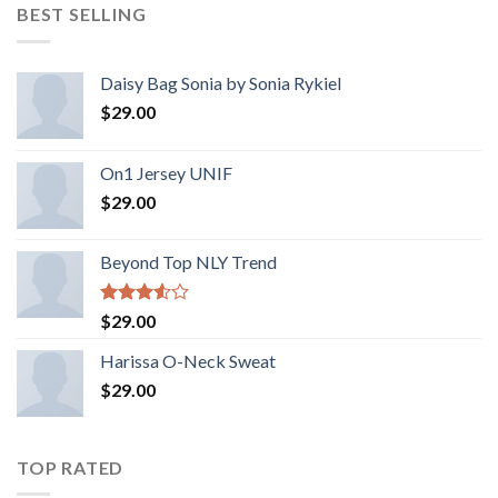
BEST SELLING
Daisy Bag Sonia by Sonia Rykiel
$
29.00
On1 Jersey UNIF
$
29.00
Beyond Top NLY Trend
Rated
$
29.00
3.50
out
of 5
Harissa O-Neck Sweat
$
29.00
TOP RATED